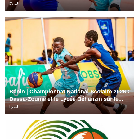
by
JJ
Bénin | Championnat National Scolaire 2026 :
Dassa-Zoumè et le Lycée Béhanzin sur le...
by
JJ