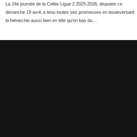
La 24e journée de la Celtiis Ligue 2 2025-2026, disputée ce
dimanche 19 avril, a tenu toutes ses promesses en bouleversant
la hiérarchie aussi bien en tête qu’en bas du…