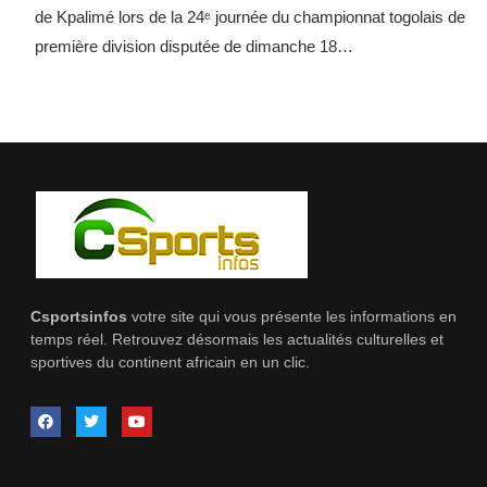
de Kpalimé lors de la 24ᵉ journée du championnat togolais de
première division disputée de dimanche 18…
Csportsinfos
votre site qui vous présente les informations en
temps réel. Retrouvez désormais les actualités culturelles et
sportives du continent africain en un clic.