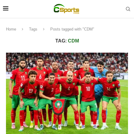
Home
Tags
Posts tagged with "CDM"
TAG:
CDM