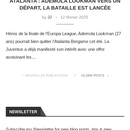
ATALANTA : ADEMOLA LOOKMAN VERS UN
DÉPART, LA BATAILLE EST LANCÉE
by
JJ
12 février 2025
Héros de la finale de l’Europa League, Ademola Lookman (27
ans) pourrait bien quitter l’Atalanta Bergame cet été. La
Juventus a déjà manifesté son intérêt avec une offre
avoisinant les…
NOUVELLES PUBLICATION
OLDER POSTS
NEWSLETTER
Subscribe my Newsletter for new blog posts, tips & new