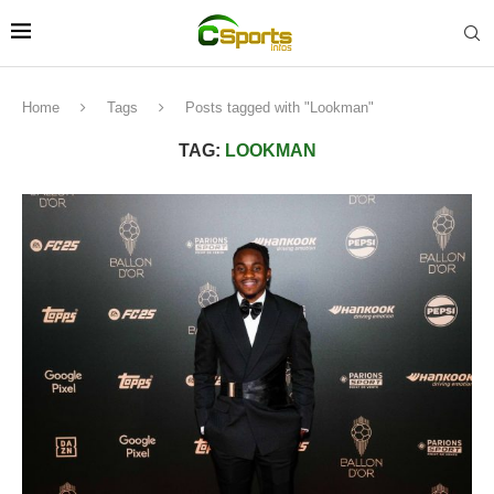
Home
Tags
Posts tagged with "Lookman"
TAG:
LOOKMAN