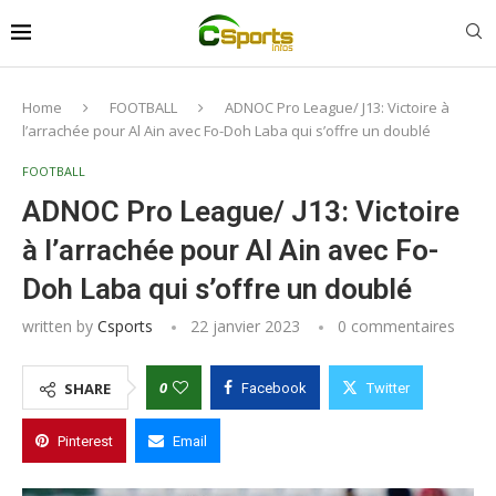
Home
FOOTBALL
ADNOC Pro League/ J13: Victoire à
l’arrachée pour Al Ain avec Fo-Doh Laba qui s’offre un doublé
FOOTBALL
ADNOC Pro League/ J13: Victoire
à l’arrachée pour Al Ain avec Fo-
Doh Laba qui s’offre un doublé
written by
Csports
22 janvier 2023
0 commentaires
0
SHARE
Facebook
Twitter
Pinterest
Email