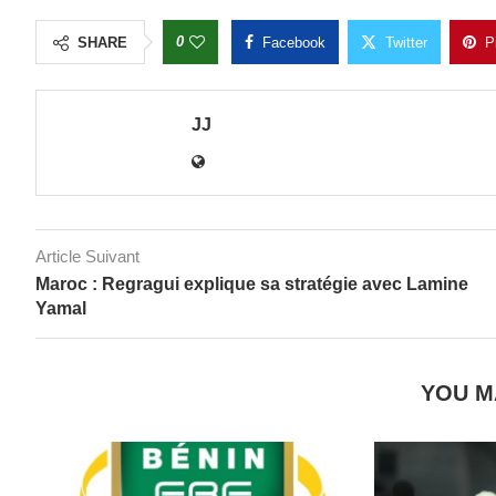
0
SHARE
Facebook
Twitter
P
JJ
Article Suivant
Maroc : Regragui explique sa stratégie avec Lamine
Yamal
YOU M