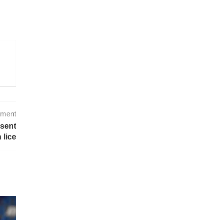
mment
ssent
 lice