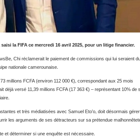
aisi la FIFA ce mercredi 16 avril 2025, pour un litige financier.
wsBe, Chi réclamerait le paiement de commissions qui lui seraient d
équipe nationale camerounaise.
 73 millions FCFA (environ 112 000 €), correspondant aux 25 mois
 ait déjà versé 11,39 millions FCFA (17 363 €) – représentant 10% de 
aire.
nstantes et très médiatisées avec Samuel Eto’o, doit désormais gérer
nourrir les arguments de ses détracteurs sur sa prétendue malhonnêtet
te et déterminer si une enquête est nécessaire.