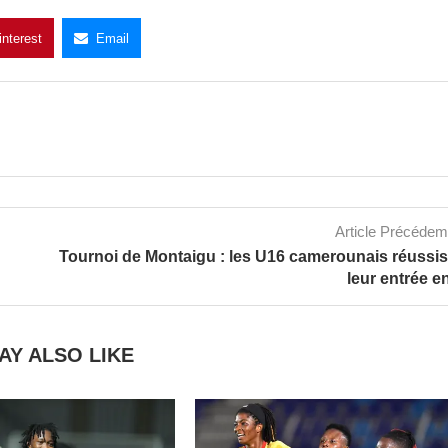
interest
Email
Article Précéde
Tournoi de Montaigu : les U16 camerounais réussi
leur entrée en
AY ALSO LIKE