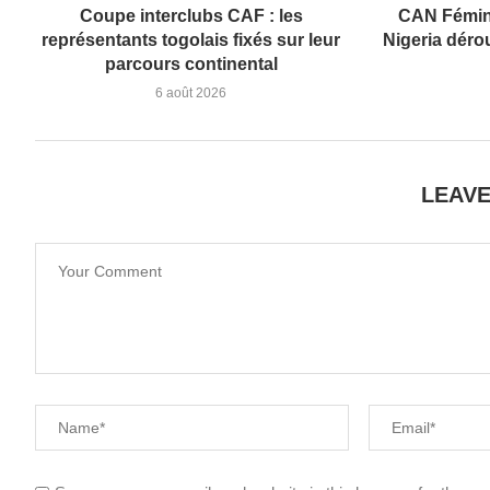
Coupe interclubs CAF : les
CAN Fémini
représentants togolais fixés sur leur
Nigeria dérou
parcours continental
6 août 2026
LEAV