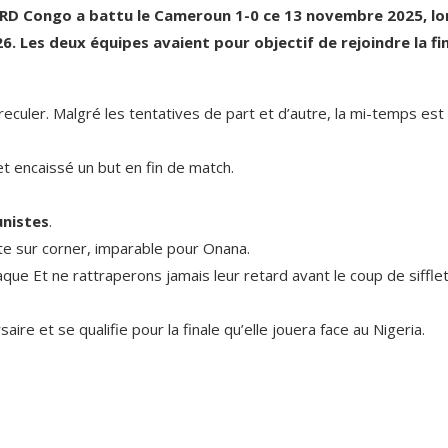
a RD Congo a battu le Cameroun 1-0 ce 13 novembre 2025, lo
 Les deux équipes avaient pour objectif de rejoindre la fi
culer. Malgré les tentatives de part et d’autre, la m
i-temps est
t encaissé un but en fin de match.
unistes
.
te sur corner, imparable pour Onana.
e Et ne rattraperons jamais leur retard avant le coup de siffle
re et se qualifie pour la finale qu’elle jouera face au Nigeria.