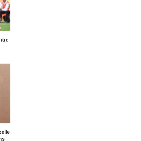
ntre
pelle
ons