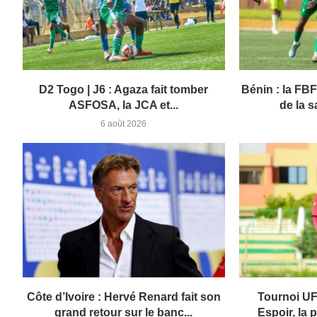
D2 Togo | J6 : Agaza fait tomber
Bénin : la FBF 
ASFOSA, la JCA et...
de la 
6 août 2026
Côte d’Ivoire : Hervé Renard fait son
Tournoi U
grand retour sur le banc...
Espoir, la