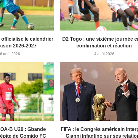
officialise le calendrier
D2 Togo : une sixième journée e
saison 2026-2027
confirmation et réaction
6 août 2026
4 août 2026
FOA-B U20 : Gbande
FIFA : le Congrès américain inter
 pépite de Gomido FC
Gianni Infantino sur ses relati