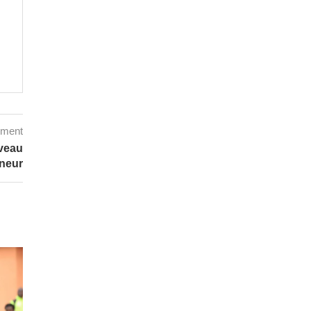
mment
veau
nneur