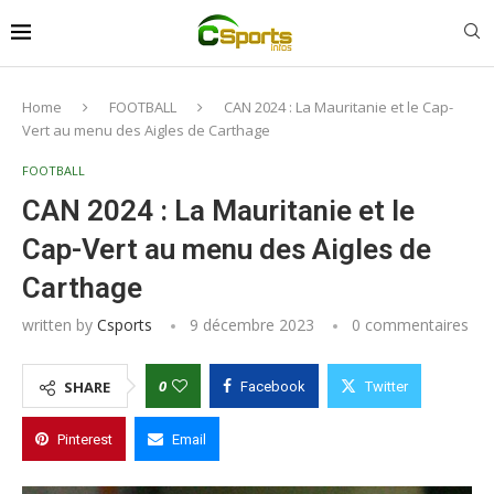
Home
FOOTBALL
CAN 2024 : La Mauritanie et le Cap-
Vert au menu des Aigles de Carthage
FOOTBALL
CAN 2024 : La Mauritanie et le
Cap-Vert au menu des Aigles de
Carthage
written by
Csports
9 décembre 2023
0 commentaires
0
SHARE
Facebook
Twitter
Pinterest
Email