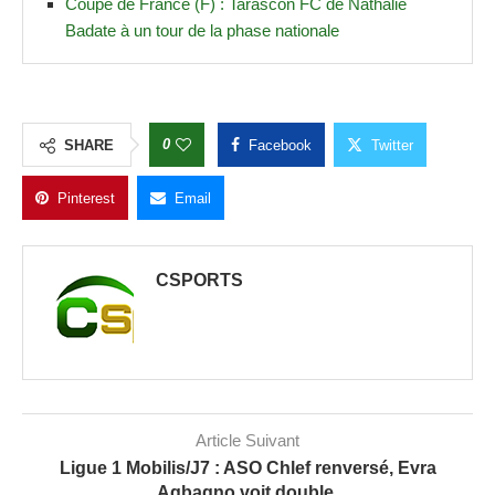
Coupe de France (F) : Tarascon FC de Nathalie
Badate à un tour de la phase nationale
0
SHARE
Facebook
Twitter
Pinterest
Email
CSPORTS
Article Suivant
Ligue 1 Mobilis/J7 : ASO Chlef renversé, Evra
Agbagno voit double