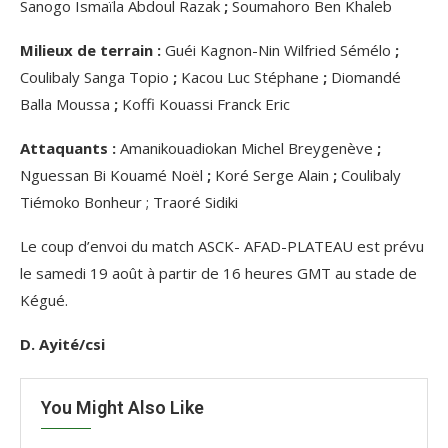
Sanogo Ismaïla Abdoul Razak
;
Soumahoro Ben Khaleb
Milieux de terrain :
Guéi Kagnon-Nin Wilfried Sémélo
;
Coulibaly Sanga Topio
;
Kacou Luc Stéphane
;
Diomandé
Balla Moussa
;
Koffi Kouassi Franck Eric
Attaquants :
Amanikouadiokan Michel Breygenève
;
Nguessan Bi Kouamé Noël
;
Koré Serge Alain
;
Coulibaly
Tiémoko Bonheur ; Traoré Sidiki
Le coup d’envoi du match ASCK- AFAD-PLATEAU est prévu
le samedi 19 août à partir de 16 heures GMT au stade de
Kégué.
D. Ayité/csi
You Might Also Like