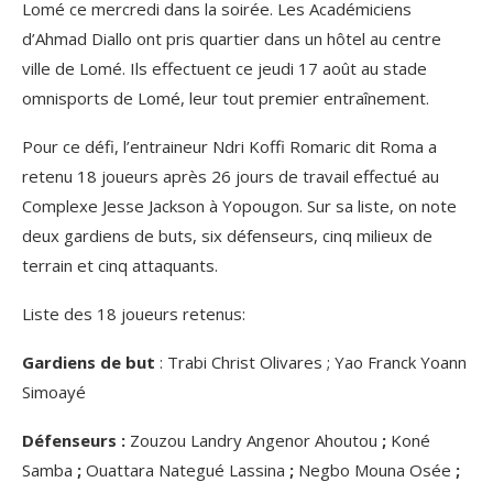
Lomé ce mercredi dans la soirée. Les Académiciens
d’Ahmad Diallo ont pris quartier dans un hôtel au centre
ville de Lomé. Ils effectuent ce jeudi 17 août au stade
omnisports de Lomé, leur tout premier entraînement.
Pour ce défi, l’entraineur Ndri Koffi Romaric dit Roma a
retenu 18 joueurs après 26 jours de travail effectué au
Complexe Jesse Jackson à Yopougon. Sur sa liste, on note
deux gardiens de buts, six défenseurs, cinq milieux de
terrain et cinq attaquants.
Liste des 18 joueurs retenus:
Gardiens de but
: Trabi Christ Olivares ; Yao Franck Yoann
Simoayé
Défenseurs :
Zouzou Landry Angenor Ahoutou
;
Koné
Samba
;
Ouattara Nategué Lassina
;
Negbo Mouna Osée
;