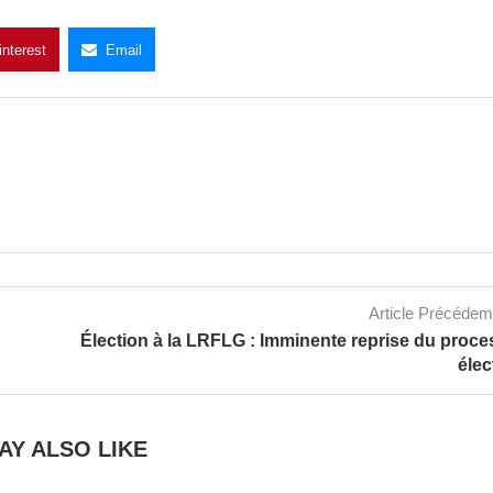
interest
Email
Article Précéde
Élection à la LRFLG : Imminente reprise du proc
élec
AY ALSO LIKE