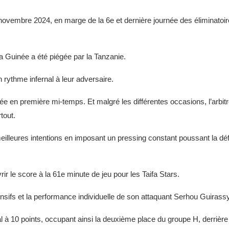
19 novembre 2024, en marge de la 6e et dernière journée des éliminatoi
 la Guinée a été piégée par la Tanzanie.
 rythme infernal à leur adversaire.
ée en première mi-temps. Et malgré les différentes occasions, l’arbit
tout.
meilleures intentions en imposant un pressing constant poussant la d
r le score à la 61e minute de jeu pour les Taifa Stars.
ensifs et la performance individuelle de son attaquant Serhou Guirassy
l à 10 points, occupant ainsi la deuxième place du groupe H, derrière