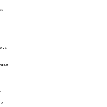
res
re va
éfense
.
 la