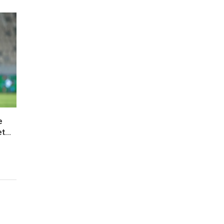
e
t...