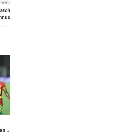
mment
match
nnus
e
s...