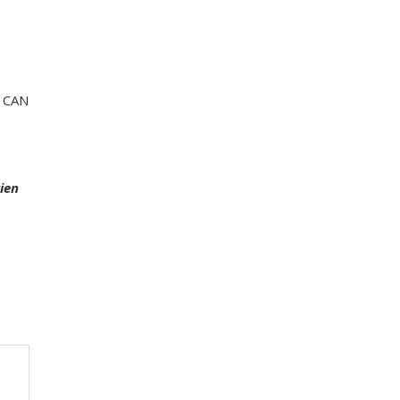
e CAN
tien