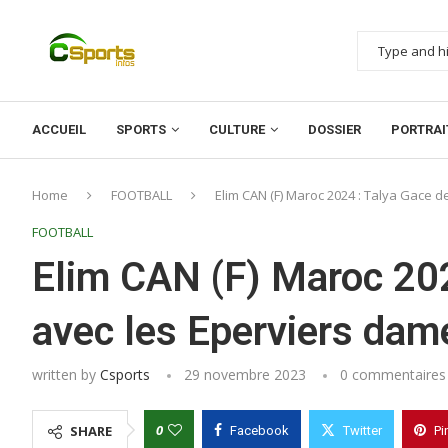
ACCUEIL
SPORTS
CULTURE
DOSSIER
PORTRAI
Home
FOOTBALL
Elim CAN (F) Maroc 2024 : Talya Gace 
FOOTBALL
Elim CAN (F) Maroc 202
avec les Eperviers da
written by
Csports
29 novembre 2023
0 commentaires
0
SHARE
Facebook
Twitter
Pi