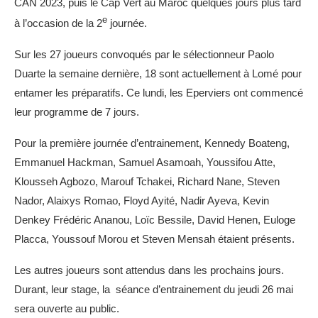
CAN 2023, puis le Cap Vert au Maroc quelques jours plus tard
e
à l’occasion de la 2
journée.
Sur les 27 joueurs convoqués par le sélectionneur Paolo
Duarte la semaine dernière, 18 sont actuellement à Lomé pour
entamer les préparatifs. Ce lundi, les Eperviers ont commencé
leur programme de 7 jours.
Pour la première journée d’entrainement, Kennedy Boateng,
Emmanuel Hackman, Samuel Asamoah, Youssifou Atte,
Klousseh Agbozo, Marouf Tchakei, Richard Nane, Steven
Nador, Alaixys Romao, Floyd Ayité, Nadir Ayeva, Kevin
Denkey Frédéric Ananou, Loïc Bessile, David Henen, Euloge
Placca, Youssouf Morou et Steven Mensah étaient présents.
Les autres joueurs sont attendus dans les prochains jours.
Durant, leur stage, la séance d’entrainement du jeudi 26 mai
sera ouverte au public.