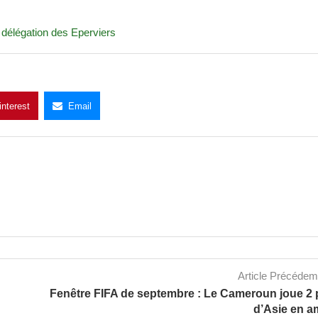
e
 délégation des Eperviers
interest
Email
Article Précéde
Fenêtre FIFA de septembre : Le Cameroun joue 2
d’Asie en a