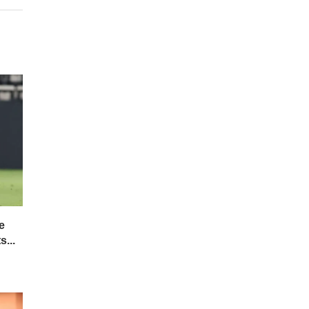
e
s...