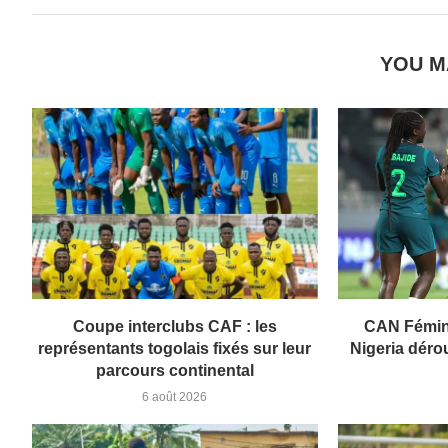
YOU M
Coupe interclubs CAF : les
CAN Fémini
représentants togolais fixés sur leur
Nigeria dérou
parcours continental
6 août 2026