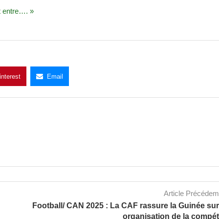
t entre…. »
interest
Email
Article Précéde
Football/ CAN 2025 : La CAF rassure la Guinée su
organisation de la compét