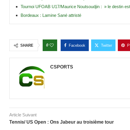
Tournoi UFOAB U17/Maurice Noutsoudjin : » le destin es
Bordeaux : Lamine Sané attristé
0
SHARE
Facebook
Twitter
P
CSPORTS
Article Suivant
Tennis/ US Open : Ons Jabeur au troisième tour