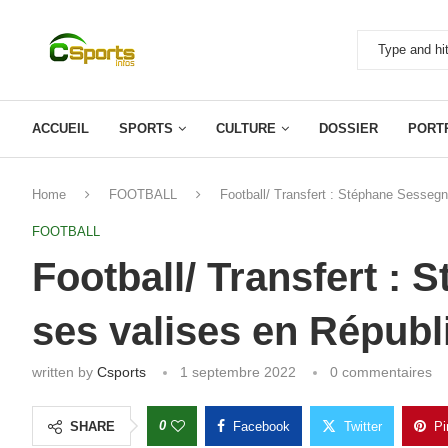
ACCUEIL
SPORTS
CULTURE
DOSSIER
PORT
Home
FOOTBALL
Football/ Transfert : Stéphane Sesseg
FOOTBALL
Football/ Transfert :
ses valises en Républ
written by
Csports
1 septembre 2022
0 commentaires
0
SHARE
Facebook
Twitter
Pi