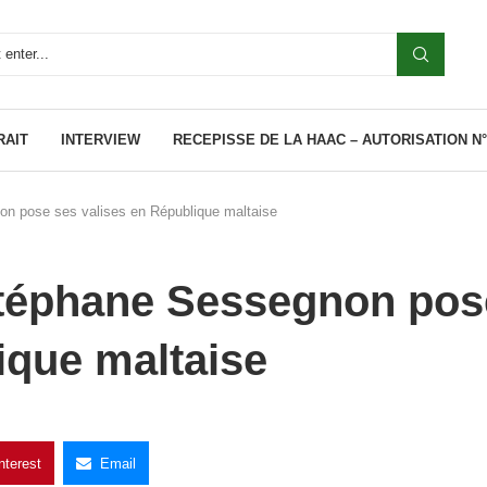
RAIT
INTERVIEW
RECEPISSE DE LA HAAC – AUTORISATION N°0
non pose ses valises en République maltaise
 Stéphane Sessegnon pos
ique maltaise
nterest
Email