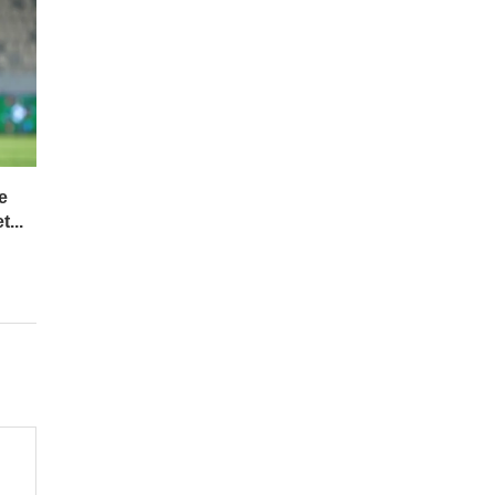
e
...