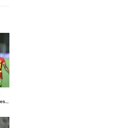
e
es...