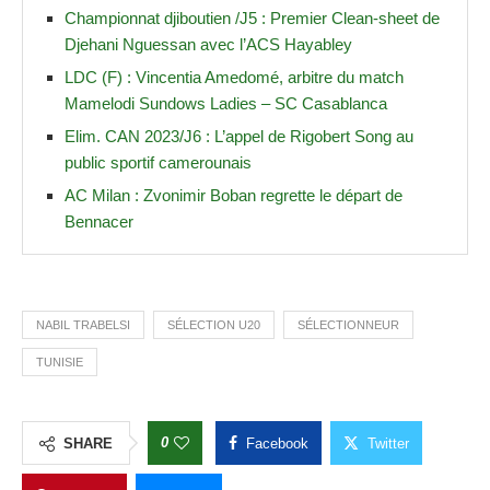
Championnat djiboutien /J5 : Premier Clean-sheet de
Djehani Nguessan avec l’ACS Hayabley
LDC (F) : Vincentia Amedomé, arbitre du match
Mamelodi Sundows Ladies – SC Casablanca
Elim. CAN 2023/J6 : L’appel de Rigobert Song au
public sportif camerounais
AC Milan : Zvonimir Boban regrette le départ de
Bennacer
NABIL TRABELSI
SÉLECTION U20
SÉLECTIONNEUR
TUNISIE
0
SHARE
Facebook
Twitter