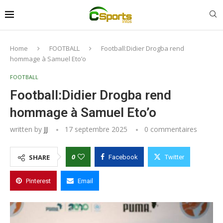
Home
FOOTBALL
Football:Didier Drogba rend
hommage à Samuel Eto’o
FOOTBALL
Football:Didier Drogba rend
hommage à Samuel Eto’o
written by
JJ
17 septembre 2025
0 commentaires
0
SHARE
Facebook
Twitter
Pinterest
Email