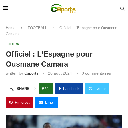
Home
FOOTBALL
Officiel : L’Espagne pour Ousmane
Camara
FOOTBALL
Officiel : L’Espagne pour
Ousmane Camara
written by
Csports
28 août 2024
0 commentaires
0
SHARE
Facebook
Twitter
Pinterest
Email