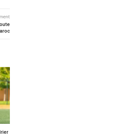
mment
route
Maroc
drier