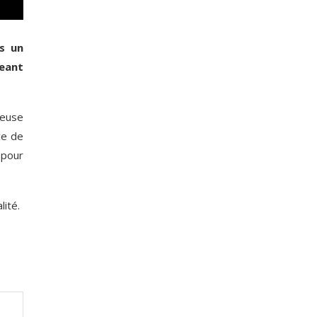
ès un
geant
ueuse
ce de
 pour
lité.