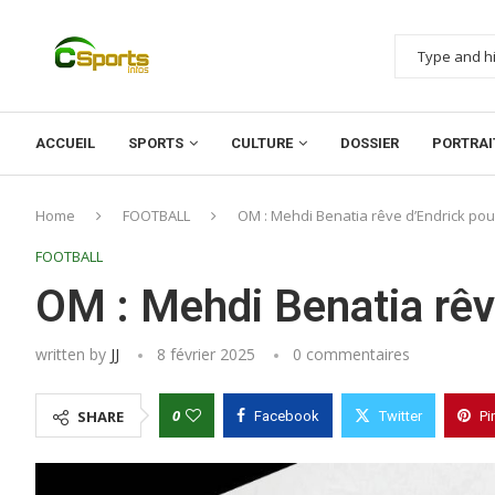
ACCUEIL
SPORTS
CULTURE
DOSSIER
PORTRAI
Home
FOOTBALL
OM : Mehdi Benatia rêve d’Endrick pour
FOOTBALL
OM : Mehdi Benatia rêve
written by
JJ
8 février 2025
0 commentaires
0
SHARE
Facebook
Twitter
Pi