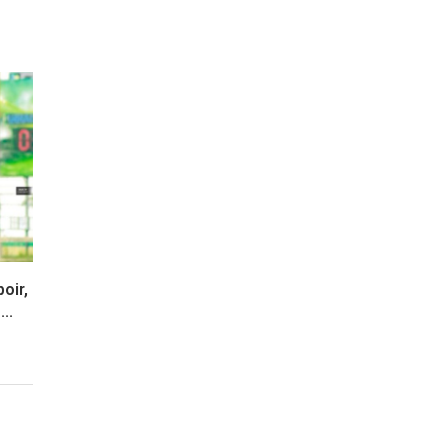
oir,
..