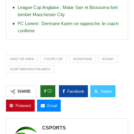
League Cup Anglaise : Matar Sarr et Bissouma font
tomber Manchester City
FC Lorient : Dermane Karim se rapproche, le coach
confirme
ASKO DE KARA
COUPE CAF
KONDONAS
KOZAH
OUATTARA MOUTALABOU
0
SHARE
Facebook
Twitter
Pinterest
Email
CSPORTS