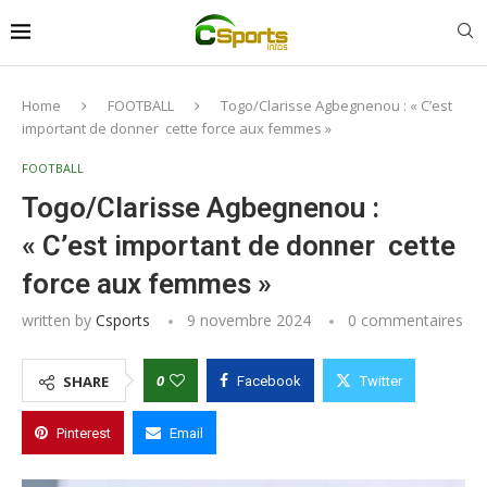
Home
FOOTBALL
Togo/Clarisse Agbegnenou : « C’est
important de donner cette force aux femmes »
FOOTBALL
Togo/Clarisse Agbegnenou :
« C’est important de donner cette
force aux femmes »
written by
Csports
9 novembre 2024
0 commentaires
0
SHARE
Facebook
Twitter
Pinterest
Email