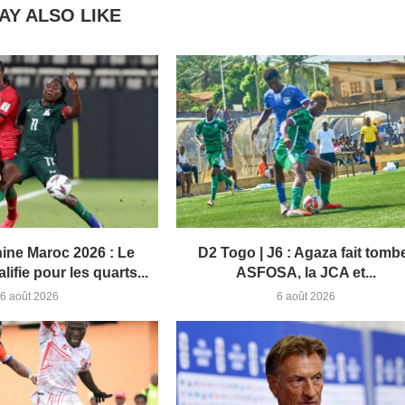
AY ALSO LIKE
ne Maroc 2026 : Le
D2 Togo | J6 : Agaza fait tomb
lifie pour les quarts...
ASFOSA, la JCA et...
6 août 2026
6 août 2026