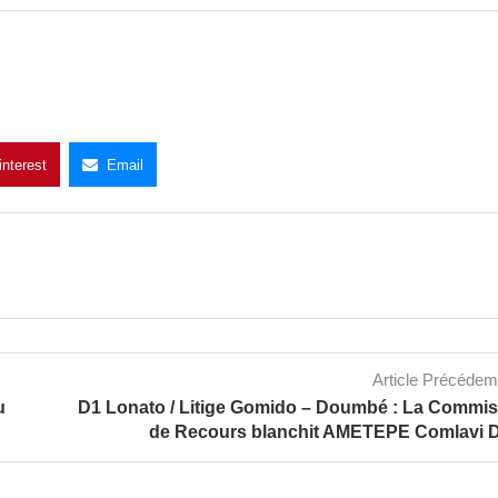
interest
Email
Article Précéde
u
D1 Lonato / Litige Gomido – Doumbé : La Commi
de Recours blanchit AMETEPE Comlavi 