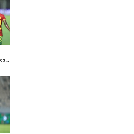
e
es...