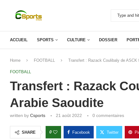
ACCUEIL
SPORTS
CULTURE
DOSSIER
PORT
Home
FOOTBALL
Transfert : Razack Coulibaly de ASCK f
FOOTBALL
Transfert : Razack Co
Arabie Saoudite
written by
Csports
21 août 2022
0 commentaires
0
SHARE
Facebook
Twitter
Pi