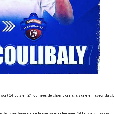
nscrit 14 buts en 24 journées de championnat a signé en faveur du cl
itre de vice-champion de la saison écoulée avec 14 buts et 6 passes