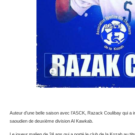
Auteur d’une belle saison avec l’ASCK, Razack Coulibay qui a i
saoudien de deuxième division Al Kawkab.
Le joueur malien de 24 ans qui a porté le club de la Kozah au t