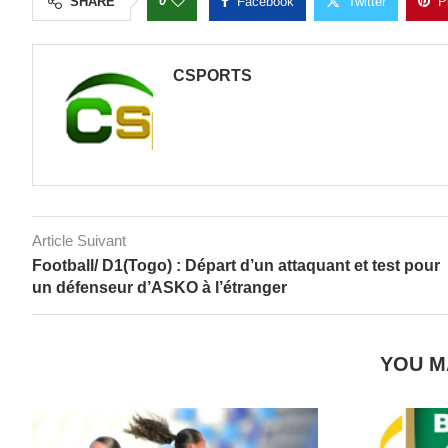
0
SHARE
Facebook
Twitter
P
CSPORTS
Article Suivant
Football/ D1(Togo) : Départ d’un attaquant et test pour
un défenseur d’ASKO à l’étranger
YOU M