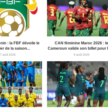
nin : la FBF dévoile le
CAN féminine Maroc 2026 : l
er de la saison...
Cameroun valide son billet pour l
7 août 2026
6 août 2026