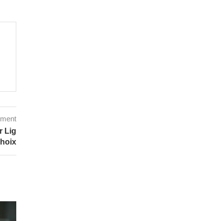
mment
r Lig
choix