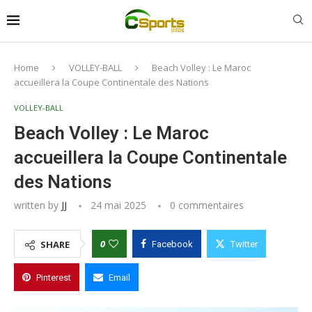
Home
VOLLEY-BALL
Beach Volley : Le Maroc
accueillera la Coupe Continentale des Nations
VOLLEY-BALL
Beach Volley : Le Maroc
accueillera la Coupe Continentale
des Nations
written by
JJ
24 mai 2025
0 commentaires
0
SHARE
Facebook
Twitter
Pinterest
Email