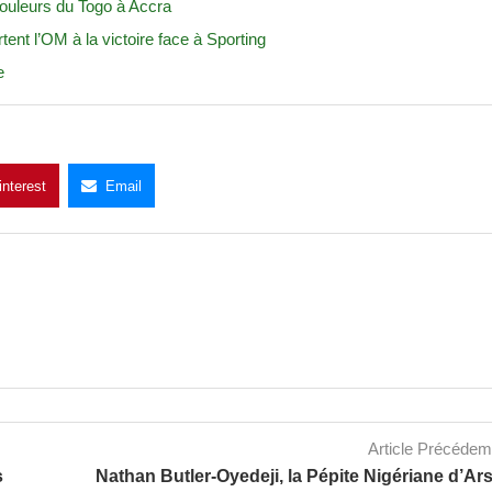
couleurs du Togo à Accra
nt l’OM à la victoire face à Sporting
e
interest
Email
Article Précéde
s
Nathan Butler-Oyedeji, la Pépite Nigériane d’Ar