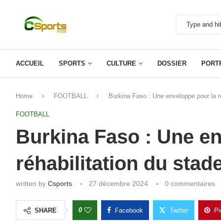
ACCUEIL
SPORTS
CULTURE
DOSSIER
PORT
Home
FOOTBALL
Burkina Faso : Une enveloppe pour la ré
FOOTBALL
Burkina Faso : Une en
réhabilitation du stad
written by
Csports
27 décembre 2024
0 commentaires
0
SHARE
Facebook
Twitter
Pi