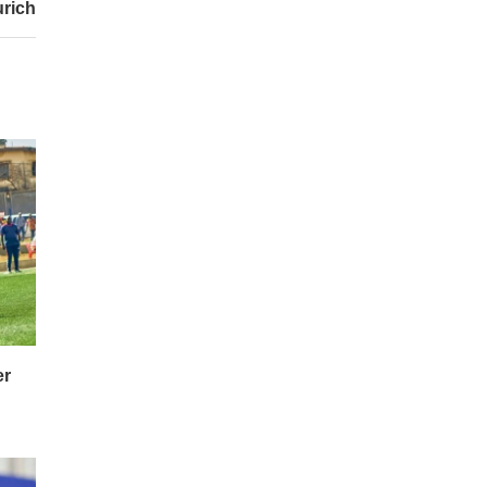
urich
er