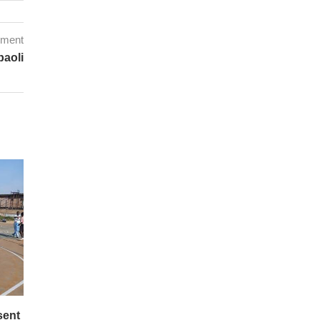
mment
paoli
sent