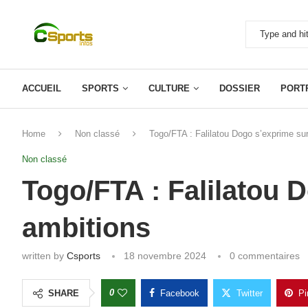
ACCUEIL
SPORTS
CULTURE
DOSSIER
PORT
Home
Non classé
Togo/FTA : Falilatou Dogo s’exprime su
Non classé
Togo/FTA : Falilatou 
ambitions
written by
Csports
18 novembre 2024
0 commentaires
0
SHARE
Facebook
Twitter
Pi