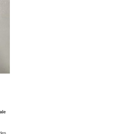
ale
 des