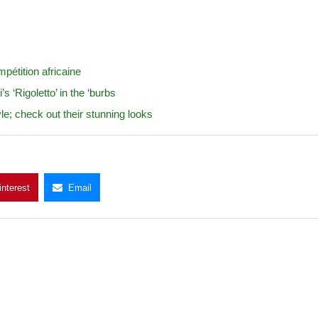
pétition africaine
 ‘Rigoletto’ in the ‘burbs
le; check out their stunning looks
interest
Email